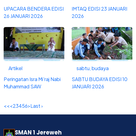
UPACARA BENDERA EDISI
IMTAQ EDISI 23 JANUARI
26 JANUARI 2026
2026
Artikel
sabtu, budaya
Peringatan Isra Mi’raj Nabi
SABTU BUDAYA EDISI 10
Muhammad SAW
JANUARI 2026
<<
<
2
3
4
5
6
>
Last ›
SMAN 1 Jereweh