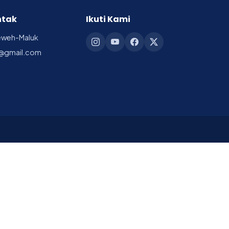
ntak
Ikuti Kami
reweh-Maluk
@gmail.com