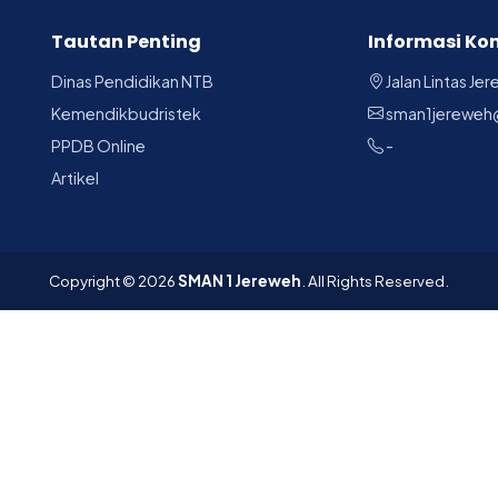
Tautan Penting
Informasi Ko
Dinas Pendidikan NTB
Jalan Lintas Je
Kemendikbudristek
sman1jereweh
PPDB Online
-
Artikel
Copyright © 2026
SMAN 1 Jereweh
. All Rights Reserved.