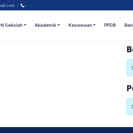
ail.com
|
-
fil Sekolah
Akademik
Kesiswaan
PPDB
Ber
B
P