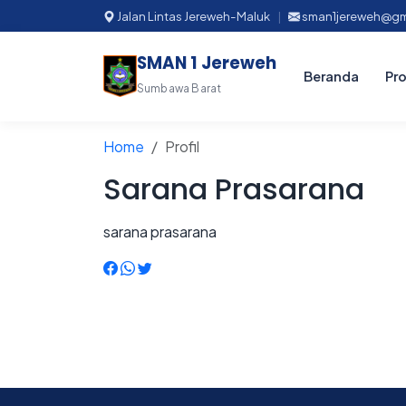
Jalan Lintas Jereweh-Maluk
|
sman1jereweh@gm
SMAN 1 Jereweh
Beranda
Pro
Sumbawa Barat
Home
Profil
Sarana Prasarana
sarana prasarana