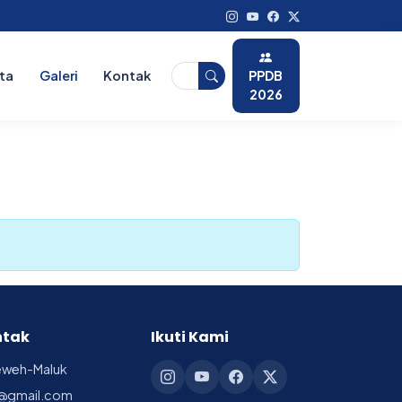
PPDB
ita
Galeri
Kontak
2026
ntak
Ikuti Kami
reweh-Maluk
@gmail.com