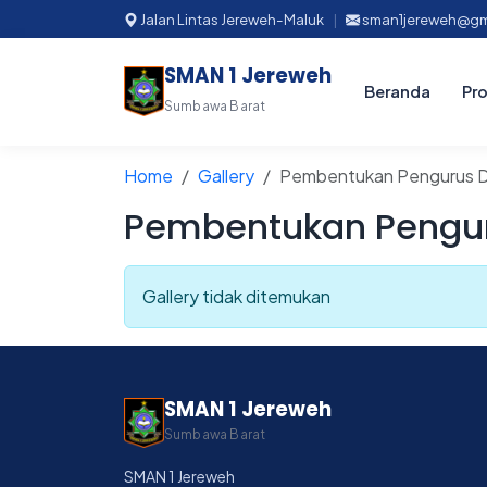
Jalan Lintas Jereweh-Maluk
|
sman1jereweh@gm
SMAN 1 Jereweh
Beranda
Pro
Sumbawa Barat
Home
Gallery
Pembentukan Pengurus 
Pembentukan Pengur
Gallery tidak ditemukan
SMAN 1 Jereweh
Sumbawa Barat
SMAN 1 Jereweh