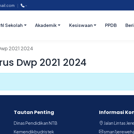
ail.com
|
-
fil Sekolah
Akademik
Kesiswaan
PPDB
Ber
Dwp 2021 2024
us Dwp 2021 2024
Tautan Penting
Informasi Ko
Dinas Pendidikan NTB
Jalan Lintas Je
Kemendikbudristek
sman1jereweh