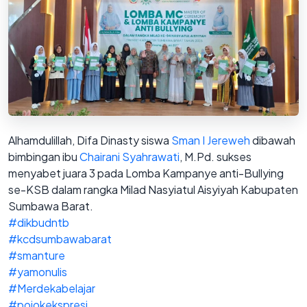
Alhamdulillah, Difa Dinasty siswa
Sman I Jereweh
dibawah
bimbingan ibu
Chairani Syahrawati
, M.Pd. sukses
menyabet juara 3 pada Lomba Kampanye anti-Bullying
se-KSB
dalam rangka Milad Nasyiatul Aisyiyah Kabupaten
Sumbawa Barat.
#dikbudntb
#kcdsumbawabarat
#smanture
#yamonulis
#Merdekabelajar
#pojokekspresi