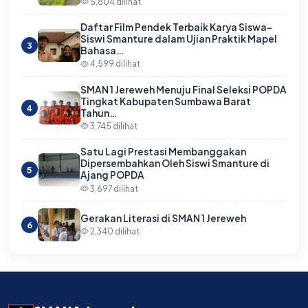
5,804 dilihat
Daftar Film Pendek Terbaik Karya Siswa-
Siswi Smanture dalam Ujian Praktik Mapel
3
Bahasa…
4,599 dilihat
SMAN 1 Jereweh Menuju Final Seleksi POPDA
Tingkat Kabupaten Sumbawa Barat
4
Tahun…
3,745 dilihat
Satu Lagi Prestasi Membanggakan
Dipersembahkan Oleh Siswi Smanture di
5
Ajang POPDA
3,697 dilihat
Gerakan Literasi di SMAN 1 Jereweh
6
2,340 dilihat