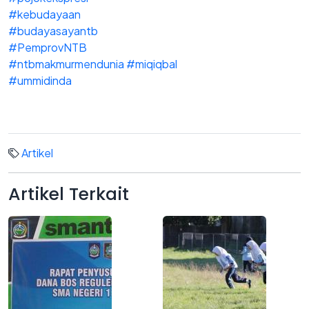
#kebudayaan
#budayasayantb
#PemprovNTB
#ntbmakmurmendunia
#miqiqbal
#ummidinda
Artikel
Artikel
Terkait