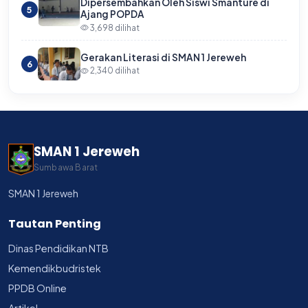
Dipersembahkan Oleh Siswi Smanture di
5
Ajang POPDA
3,698 dilihat
Gerakan Literasi di SMAN 1 Jereweh
6
2,340 dilihat
SMAN 1 Jereweh
Sumbawa Barat
SMAN 1 Jereweh
Tautan Penting
Dinas Pendidikan NTB
Kemendikbudristek
PPDB Online