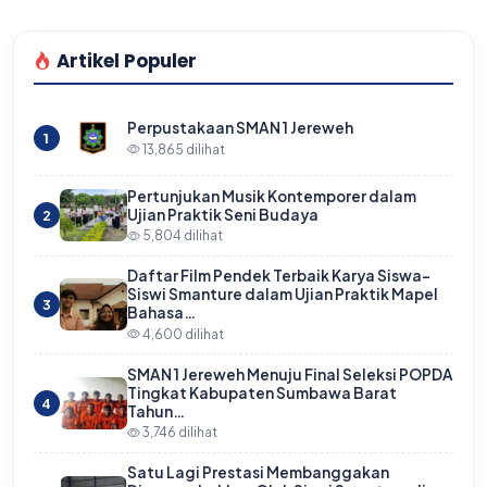
Artikel Populer
Perpustakaan SMAN 1 Jereweh
1
13,865 dilihat
Pertunjukan Musik Kontemporer dalam
Ujian Praktik Seni Budaya
2
5,804 dilihat
Daftar Film Pendek Terbaik Karya Siswa-
Siswi Smanture dalam Ujian Praktik Mapel
3
Bahasa…
4,600 dilihat
SMAN 1 Jereweh Menuju Final Seleksi POPDA
Tingkat Kabupaten Sumbawa Barat
4
Tahun…
3,746 dilihat
Satu Lagi Prestasi Membanggakan