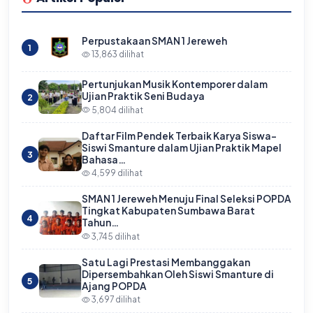
Perpustakaan SMAN 1 Jereweh
1
13,863 dilihat
Pertunjukan Musik Kontemporer dalam
Ujian Praktik Seni Budaya
2
5,804 dilihat
Daftar Film Pendek Terbaik Karya Siswa-
Siswi Smanture dalam Ujian Praktik Mapel
3
Bahasa…
4,599 dilihat
SMAN 1 Jereweh Menuju Final Seleksi POPDA
Tingkat Kabupaten Sumbawa Barat
4
Tahun…
3,745 dilihat
Satu Lagi Prestasi Membanggakan
Dipersembahkan Oleh Siswi Smanture di
5
Ajang POPDA
3,697 dilihat