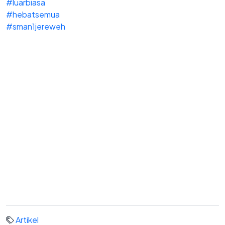
#luarbiasa
#hebatsemua
#sman1jereweh
Artikel