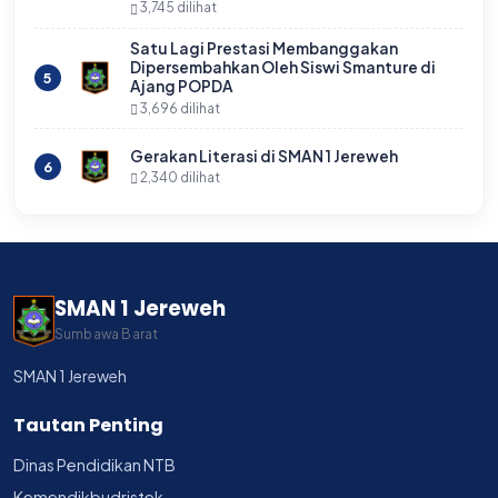
3,745 dilihat
Satu Lagi Prestasi Membanggakan
Dipersembahkan Oleh Siswi Smanture di
5
Ajang POPDA
3,696 dilihat
Gerakan Literasi di SMAN 1 Jereweh
6
2,340 dilihat
SMAN 1 Jereweh
Sumbawa Barat
SMAN 1 Jereweh
Tautan Penting
Dinas Pendidikan NTB
Kemendikbudristek