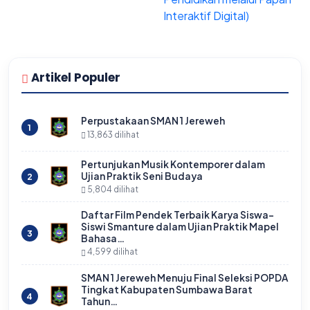
Interaktif Digital)
Artikel Populer
Perpustakaan SMAN 1 Jereweh
1
13,863 dilihat
Pertunjukan Musik Kontemporer dalam
Ujian Praktik Seni Budaya
2
5,804 dilihat
Daftar Film Pendek Terbaik Karya Siswa-
Siswi Smanture dalam Ujian Praktik Mapel
3
Bahasa…
4,599 dilihat
SMAN 1 Jereweh Menuju Final Seleksi POPDA
Tingkat Kabupaten Sumbawa Barat
4
Tahun…