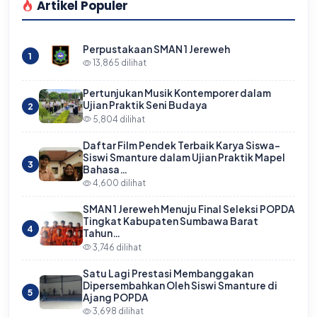
Artikel Populer
Perpustakaan SMAN 1 Jereweh
1
13,865 dilihat
Pertunjukan Musik Kontemporer dalam
Ujian Praktik Seni Budaya
2
5,804 dilihat
Daftar Film Pendek Terbaik Karya Siswa-
Siswi Smanture dalam Ujian Praktik Mapel
3
Bahasa…
4,600 dilihat
SMAN 1 Jereweh Menuju Final Seleksi POPDA
Tingkat Kabupaten Sumbawa Barat
4
Tahun…
3,746 dilihat
Satu Lagi Prestasi Membanggakan
Dipersembahkan Oleh Siswi Smanture di
5
Ajang POPDA
3,698 dilihat