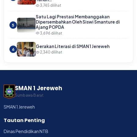
3,745 dilihat
Satu Lagi Prestasi Membanggakan
Dipersembahkan Oleh Siswi Smanture di
5
Ajang POPDA
3,696 dilihat
Gerakan Literasi di SMAN 1 Jereweh
6
2,340 dilihat
SMAN 1 Jereweh
Sumbawa Barat
SMAN 1 Jereweh
Tautan Penting
Dinas Pendidikan NTB