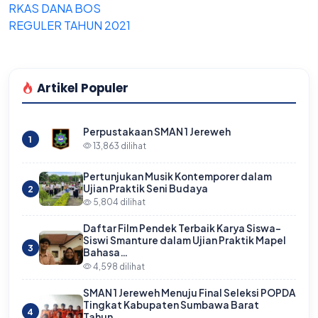
RKAS DANA BOS
REGULER TAHUN 2021
Artikel Populer
Perpustakaan SMAN 1 Jereweh
1
13,863 dilihat
Pertunjukan Musik Kontemporer dalam
Ujian Praktik Seni Budaya
2
5,804 dilihat
Daftar Film Pendek Terbaik Karya Siswa-
Siswi Smanture dalam Ujian Praktik Mapel
3
Bahasa…
4,598 dilihat
SMAN 1 Jereweh Menuju Final Seleksi POPDA
Tingkat Kabupaten Sumbawa Barat
4
Tahun…