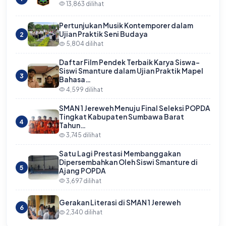
13,863 dilihat
Pertunjukan Musik Kontemporer dalam
Ujian Praktik Seni Budaya
2
5,804 dilihat
Daftar Film Pendek Terbaik Karya Siswa-
Siswi Smanture dalam Ujian Praktik Mapel
3
Bahasa…
4,599 dilihat
SMAN 1 Jereweh Menuju Final Seleksi POPDA
Tingkat Kabupaten Sumbawa Barat
4
Tahun…
3,745 dilihat
Satu Lagi Prestasi Membanggakan
Dipersembahkan Oleh Siswi Smanture di
5
Ajang POPDA
3,697 dilihat
Gerakan Literasi di SMAN 1 Jereweh
6
2,340 dilihat