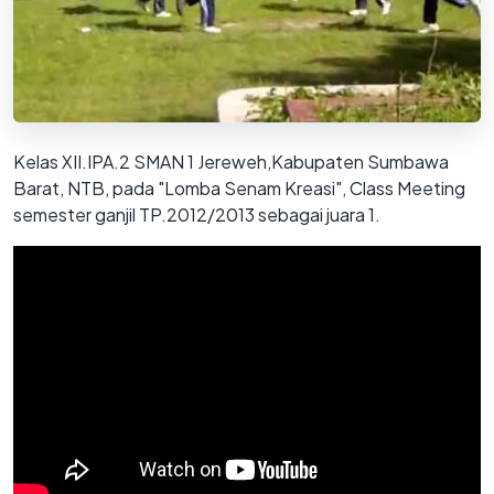
Kelas XII.IPA.2 SMAN 1 Jereweh,Kabupaten Sumbawa
Barat, NTB, pada "Lomba Senam Kreasi", Class Meeting
semester ganjil TP.2012/2013 sebagai juara 1.