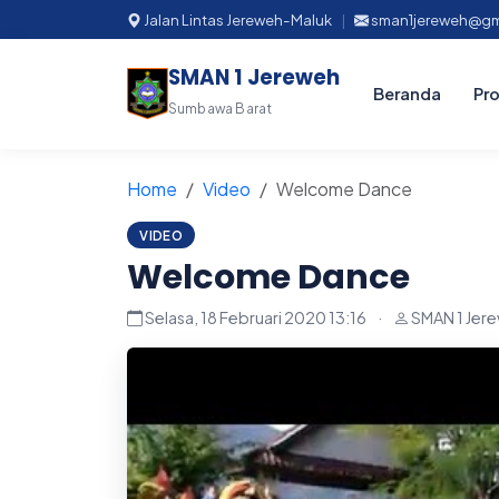
Jalan Lintas Jereweh-Maluk
|
sman1jereweh@gm
SMAN 1 Jereweh
Beranda
Pro
Sumbawa Barat
Home
Video
Welcome Dance
VIDEO
Welcome Dance
Selasa, 18 Februari 2020 13:16
·
SMAN 1 Jer