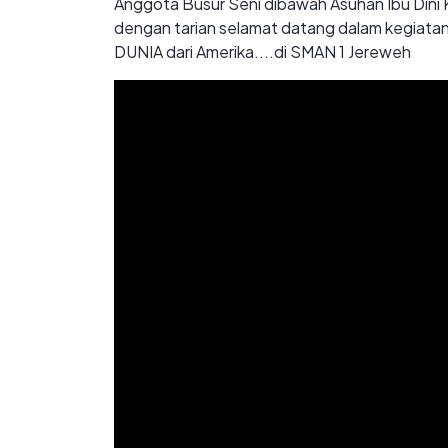
Anggota Busur Seni dibawah Asuhan Ibu Dini K
dengan tarian selamat datang dalam kegiat
DUNIA dari Amerika....di SMAN 1 Jereweh