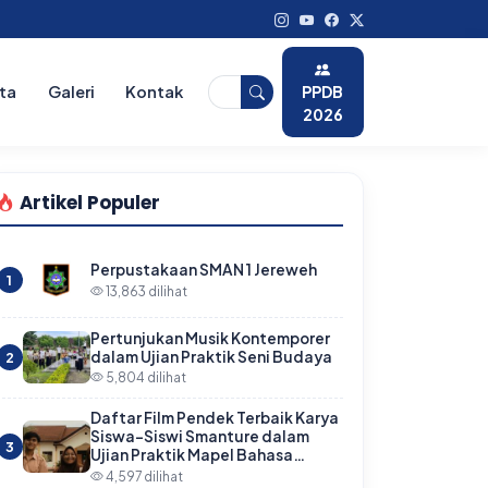
PPDB
ita
Galeri
Kontak
2026
Artikel Populer
Perpustakaan SMAN 1 Jereweh
1
13,863 dilihat
Pertunjukan Musik Kontemporer
dalam Ujian Praktik Seni Budaya
2
5,804 dilihat
Daftar Film Pendek Terbaik Karya
Siswa-Siswi Smanture dalam
3
Ujian Praktik Mapel Bahasa…
4,597 dilihat