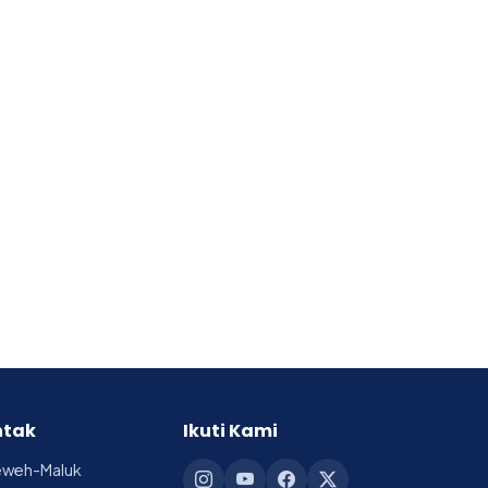
ntak
Ikuti Kami
reweh-Maluk