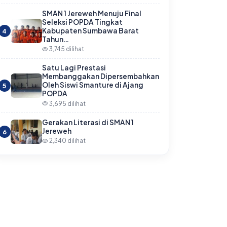
SMAN 1 Jereweh Menuju Final
Seleksi POPDA Tingkat
Kabupaten Sumbawa Barat
4
Tahun…
3,745 dilihat
Satu Lagi Prestasi
Membanggakan Dipersembahkan
Oleh Siswi Smanture di Ajang
5
POPDA
3,695 dilihat
Gerakan Literasi di SMAN 1
Jereweh
6
2,340 dilihat