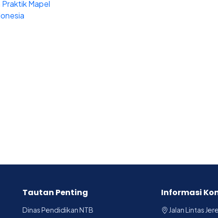
n Praktik Mapel
donesia
Tautan Penting
Informasi Ko
Dinas Pendidikan NTB
Jalan Lintas Je