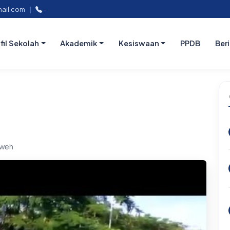
ail.com
|
-
fil Sekolah
Akademik
Kesiswaan
PPDB
Ber
eweh