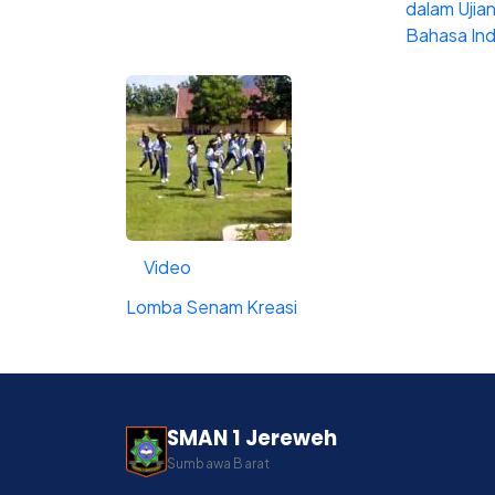
dalam Ujia
Bahasa In
Video
Lomba Senam Kreasi
SMAN 1 Jereweh
Sumbawa Barat