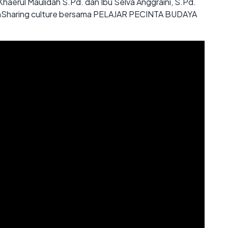
haerul Maulidah S.Pd. dan Ibu Selva Anggraini, S.Pd.
anSharing culture bersama PELAJAR PECINTA BUDAYA